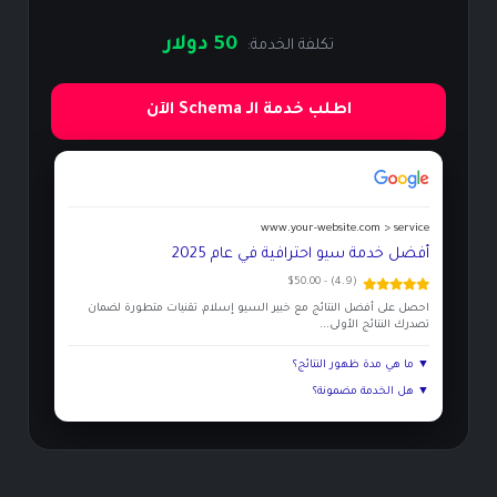
50 دولار
تكلفة الخدمة:
اطلب خدمة الـ Schema الآن
www.your-website.com > service
أفضل خدمة سيو احترافية في عام 2025
(4.9) - $50.00
احصل على أفضل النتائج مع خبير السيو إسلام، تقنيات متطورة لضمان
تصدرك النتائج الأولى...
▼ ما هي مدة ظهور النتائج؟
▼ هل الخدمة مضمونة؟