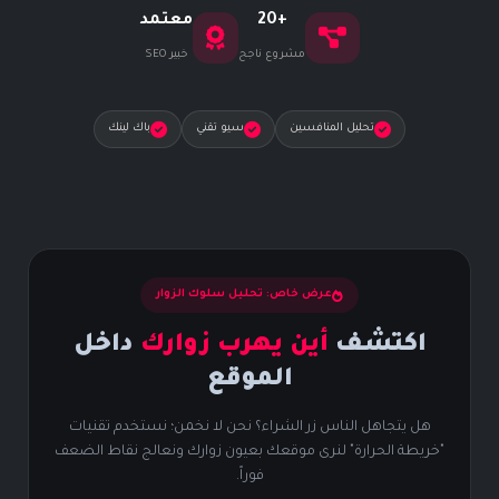
+20
معتمد
مشروع ناجح
خبير SEO
تحليل المنافسين
سيو تقني
باك لينك
عرض خاص: تحليل سلوك الزوار
اكتشف
أين يهرب زوارك
داخل
الموقع
هل يتجاهل الناس زر الشراء؟ نحن لا نخمن؛ نستخدم تقنيات
"خريطة الحرارة" لنرى موقعك بعيون زوارك ونعالج نقاط الضعف
فوراً.