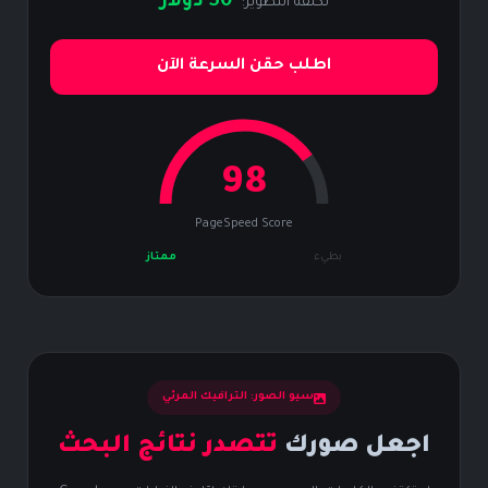
50 دولار
تكلفة التطوير:
اطلب حقن السرعة الآن
98
PageSpeed Score
بطيء
ممتاز
سيو الصور: الترافيك المرئي
اجعل صورك
تتصدر نتائج البحث