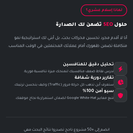
لماذا إسلام عشري؟
حلول
SEO
تضمن لك الصدارة
أنا لا أقدم مجرد تحسين محركات بحث، بل أبني لك استراتيجية نمو
متكاملة تضمن ظهورك أمام عملائك المحتملين في الوقت المناسب.
تحليل دقيق للمنافسين
ندرس نقاط ضعف منافسيك لنمنحك ميزة تنافسية فورية.
تقارير دورية شفافة
ستعرف أين تذهب كل حركة مرور (Traffic) وكيف يتحسن ترتيبك.
سيو آمن 100%
نتبع معايير Google White-Hat لضمان استمرارية نجاح موقعك.
انضم إلى +50 مشروع ناجح تصدروا نتائج البحث معي