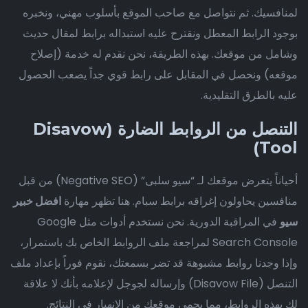
لمنافسيك. ثم نتواصل مع صاحب الموقع بأسلوب مهني، ونخبره
بوجود الرابط المعطل ونقترح عليه استبداله برابط لمقال حديث
وشامل من موقعك. بهذه الطريقة، نحن نقدم له خدمة (إصلاح
موقعه) ونحصل في المقابل على رابط قوي جداً يصعب الحصول
عليه بالطرق التقليدية.
التنصل من الروابط الضارة (Disavow
Tool)
أحياناً يتعرض موقعك لـ “سيو سلبى” (Negative SEO) من قبل
منافسين يحاولون إغراقه برابط سبام. هنا تظهر مهارة
افضل خبير
سيو
في المراقبة الدورية. نحن نستخدم أدوات مثل Google
Search Console لمراجعة ملف الروابط الخاص بك باستمرار،
وإذا وجدنا روابط مشبوهة قد تضر بسمعتك، نقوم فوراً بإعداد ملف
التنصل (Disavow File) وإرساله لجوجل لإعلامه بأنك لا علاقة
لك بهذه الروابط، مما يحمي موقعك من الانهيار في النتائج.