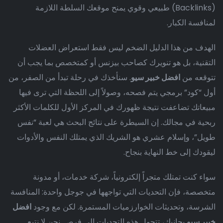
(Backlinks) طبيعي وقوي يمنح موقعك السلطة اللازمة
لمنافسة الكبار.
الهدف من هذا الدليل الضخم ليس فقط استعراض العضلات
التقنية، بل هو تنويرك كصاحب بيزنس أو كمتخصص بما يجب أن
تتوقعه من
افضل خبير سيو
. سنأخذك في رحلة تبدأ من الصفر، من
أول “كود” برمجي يتم فصحه، وصولاً إلى اللحظة التي ترى فيها
مبيعاتك تضاعفت نتيجة ظهورك في المركز الأول للكلمات الأكثر
ربحية في مجالك. إن السيطرة على نتائج البحث هي لعبة “نفس
طويل”، وإسلام عشري هو الشريك الذي يمتلك النفس والأدوات
ليقودك إلى خط النهاية بنجاح.
سواء كنت تمتلك متجراً إلكترونياً، شركة خدمات، أو مدونة
متخصصة، فإن التحديات التي تواجهها في جوجل واحدة: المنافسة
الشرسة، وتحديثات الخوارزميات المستمرة. لكن مع وجود
افضل
خبير سيو
بجانبك، تتحول هذه التحديات إلى فرص. نحن لا نتبع