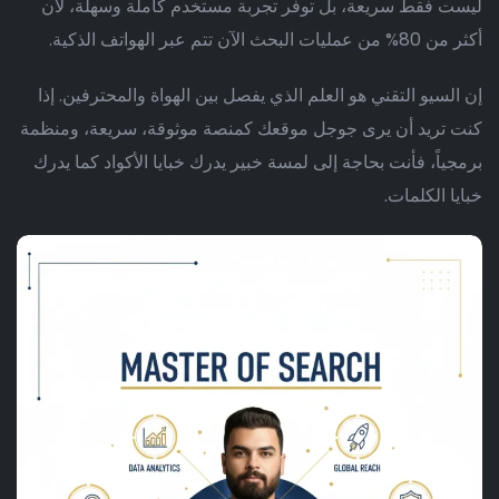
ليست فقط سريعة، بل توفر تجربة مستخدم كاملة وسهلة، لأن
أكثر من 80% من عمليات البحث الآن تتم عبر الهواتف الذكية.
إن السيو التقني هو العلم الذي يفصل بين الهواة والمحترفين. إذا
كنت تريد أن يرى جوجل موقعك كمنصة موثوقة، سريعة، ومنظمة
برمجياً، فأنت بحاجة إلى لمسة خبير يدرك خبايا الأكواد كما يدرك
خبايا الكلمات.