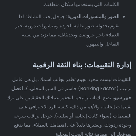
الكلمات التي يستخدمها سكان منطقتك.
الصور والمنشورات الدورية:
جوجل يحب النشاط؛ لذا
نقوم بجدولة صور عالية الجودة ومنشورات دورية تخبر
العملاء بآخر عروضك وتحديثاتك، مما يزيد من نسبة
التفاعل والظهور.
إدارة التقييمات: بناء الثقة الرقمية
التقييمات ليست مجرد نجوم تظهر بجانب اسمك، بل هي عامل
ترتيب (Ranking Factor) حاسم في السيو المحلي. كـ
افضل
خبير سيو
، نضع لك استراتيجية لتحفيز عملائك الحقيقيين على ترك
تقييمات إيجابية، والأهم من ذلك، كيفية الرد الاحترافي على
التقييمات (سواء كانت إيجابية أو سلبية). جوجل يراقب سرعة
وجودة ردودك، ويعتبرها دليلاً على اهتمامك بالعملاء، مما يدفع
بموقعك إلى مقدمة نتائج البحث المحلية.