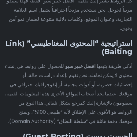
كل الروابط تشير إليك بكلمة “افضل خبير سيو” فقط، فهذا سيبدو
مريباً لجوجل. نحن نستخدم مزيجاً احترافياً يشمل اسم العلامة
التجارية، وعنوان الموقع، وكلمات دلالية متنوعة لضمان نمو آمن
وقوي.
استراتيجية “المحتوى المغناطيسي” (Link
Baiting)
أذكى طريقة يتبعها
افضل خبير سيو
للحصول على روابط هي إنشاء
محتوى لا يمكن تجاهله. نحن نقوم بإعداد دراسات حالة، أو
إحصائيات حصرية، أو أدوات مجانية، أو إنفوجرافيك احترافي في
موقعك. عندما يجد أصحاب المواقع الأخرى هذه المعلومات القيمة،
سيقومون بالإشارة إليك كمرجع بشكل تلقائي. هذا النوع من
الروابط هو الأقوى على الإطلاق لأنه “طبيعي 100%”، ويمنح
موقعك دفعة هائلة في “سلطة النطاق” (Domain Authority).
الجيست بوست (Guest Posting)