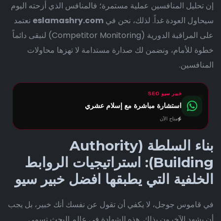
إن تحليل المنافسين عملية مستمرة؛ فالمنافس الذي أزحته اليوم
سيحاول العودة غداً. لذلك، نحن في
eslamashry.com
نعتمد
على المراقبة الدورية (Competitor Monitoring) لنبقى دائماً
خطوة للأمام، ونضمن لك صدارة مستدامة لا تهزها محاولات
المنافسين.
خبير سيو SEO
استشارة مباشرة مع إسلام عشري
متاح الآن
بناء السلطة (Authority
Building): استراتيجيات الروابط
الخلفية التي يطبقها افضل خبير سيو
في قاموس جوجل، لا يكفي أن تقول عن نفسك أنك خبير، بل يجب
أن يشهد الآخرون بذلك. هذه الشهادة في عالم البحث تسمى