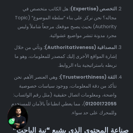
التخصص (Expertise):
هل الكاتب متخصص في
مجاله؟ نحن نركز على بناء “سلطة الموضوع” (Topic
Authority) بحيث يصبح موقعك مرجعاً شاملاً وليس
مجرد مدونة تنشر مواضيع عشوائية.
المصداقية (Authoritativeness):
وتأتي من خلال
إشارة المواقع الأخرى إليك كمصدر للمعلومات، وهو ما
نربطه باستراتيجية بناء الروابط.
الثقة (Trustworthiness):
وهي العنصر الأهم. نحن
نتأكد من دقة المعلومات، ووجود سياسات خصوصية
واضحة، ومعلومات اتصال حقيقية (مثل رقم الواتساب:
01200172055
)، مما يعطي انطباعاً بالأمان للمستخدم
وللمحرك على حد سواء.
صناعة المحتوى الذي يشبع “نية الباحث”