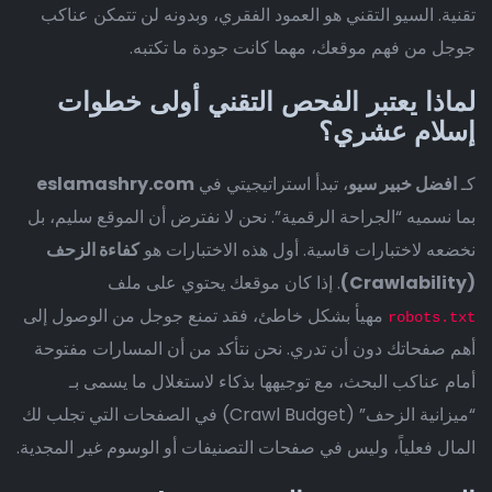
تقنية. السيو التقني هو العمود الفقري، وبدونه لن تتمكن عناكب
جوجل من فهم موقعك، مهما كانت جودة ما تكتبه.
لماذا يعتبر الفحص التقني أولى خطوات
إسلام عشري؟
كـ
افضل خبير سيو
، تبدأ استراتيجيتي في
eslamashry.com
بما نسميه “الجراحة الرقمية”. نحن لا نفترض أن الموقع سليم، بل
نخضعه لاختبارات قاسية. أول هذه الاختبارات هو
كفاءة الزحف
(Crawlability)
. إذا كان موقعك يحتوي على ملف
مهيأ بشكل خاطئ، فقد تمنع جوجل من الوصول إلى
robots.txt
أهم صفحاتك دون أن تدري. نحن نتأكد من أن المسارات مفتوحة
أمام عناكب البحث، مع توجيهها بذكاء لاستغلال ما يسمى بـ
“ميزانية الزحف” (Crawl Budget) في الصفحات التي تجلب لك
المال فعلياً، وليس في صفحات التصنيفات أو الوسوم غير المجدية.