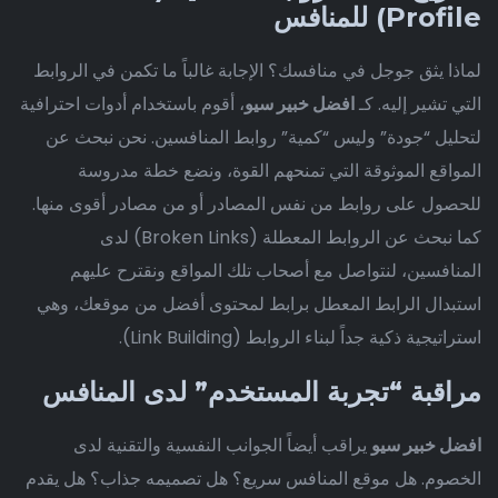
Profile) للمنافس
لماذا يثق جوجل في منافسك؟ الإجابة غالباً ما تكمن في الروابط
التي تشير إليه. كـ
افضل خبير سيو
، أقوم باستخدام أدوات احترافية
لتحليل “جودة” وليس “كمية” روابط المنافسين. نحن نبحث عن
المواقع الموثوقة التي تمنحهم القوة، ونضع خطة مدروسة
للحصول على روابط من نفس المصادر أو من مصادر أقوى منها.
كما نبحث عن الروابط المعطلة (Broken Links) لدى
المنافسين، لنتواصل مع أصحاب تلك المواقع ونقترح عليهم
استبدال الرابط المعطل برابط لمحتوى أفضل من موقعك، وهي
استراتيجية ذكية جداً لبناء الروابط (Link Building).
مراقبة “تجربة المستخدم” لدى المنافس
افضل خبير سيو
يراقب أيضاً الجوانب النفسية والتقنية لدى
الخصوم. هل موقع المنافس سريع؟ هل تصميمه جذاب؟ هل يقدم