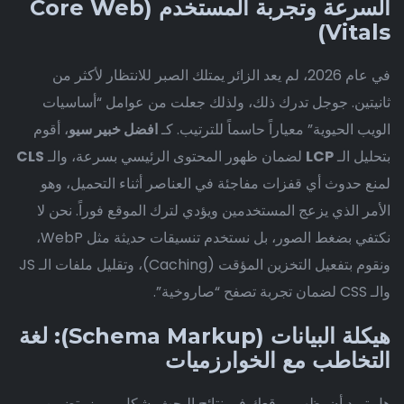
السرعة وتجربة المستخدم (Core Web
Vitals)
في عام 2026، لم يعد الزائر يمتلك الصبر للانتظار لأكثر من
ثانيتين. جوجل تدرك ذلك، ولذلك جعلت من عوامل “أساسيات
الويب الحيوية” معياراً حاسماً للترتيب. كـ
افضل خبير سيو
، أقوم
بتحليل الـ
LCP
لضمان ظهور المحتوى الرئيسي بسرعة، والـ
CLS
لمنع حدوث أي قفزات مفاجئة في العناصر أثناء التحميل، وهو
الأمر الذي يزعج المستخدمين ويؤدي لترك الموقع فوراً. نحن لا
نكتفي بضغط الصور، بل نستخدم تنسيقات حديثة مثل WebP،
ونقوم بتفعيل التخزين المؤقت (Caching)، وتقليل ملفات الـ JS
والـ CSS لضمان تجربة تصفح “صاروخية”.
هيكلة البيانات (Schema Markup): لغة
التخاطب مع الخوارزميات
هل تريد أن يظهر موقعك في نتائج البحث بشكل مميز يتضمن