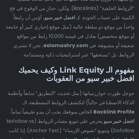
“الروابط الخلفية” (Backlinks). ولكن، حذارِ من الوقوع في فخ
الكمية على حساب الجودة. كـ
افضل خبير سيو
، أؤمن أن رابطاً
واحداً من موقع ذو سلطة عالية (مثل موقع إخباري كبير أو جامعة
أو موقع متخصص) يعادل في قيمته 10,000 رابط من مواقع
ضعيفة أو مشبوهة. في
eslamashry.com
، نحن لا نشتري
الروابط، بل “نستحقها” عبر استراتيجيات ذكية ومستدامة.
مفهوم الـ Link Equity وكيف يحميك
افضل خبير سيو من العقوبات
جوجل طورت خوارزمياتها (مثل تحديث “البطريق” سابقاً وأنظمة
الذكاء الاصطناعي حالياً) لتكتشف الروابط المصطنعة. الـ
Backlink Profile
الخاص بموقعك يجب أن يبدو طبيعياً تماماً.
افضل خبير سيو
يحرص على تنويع مصادر الروابط (Nofollow vs
Dofollow) وتنويع “نصوص الإرساء” (Anchor Text). إذا كانت