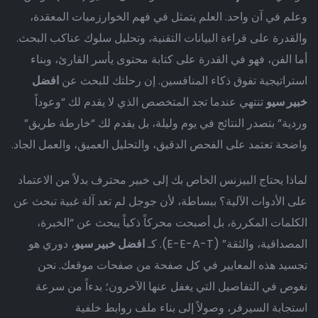
وعلم في آن واحد. العلم يتمثل في فهم الخوارزميات المعقدة،
والقدرة على قراءة البيانات التقنية، وتحليل سلوك عناكب البحث.
أما الفن، فهو في القدرة على كتابة محتوى يأسر القارئ، وبناء
استراتيجية تفوق ذكاء المنافسين. إن رحلتك للبحث عن
افضل
خبير سيو
تنتهي عندما تجد المتخصص الذي لا يقدم لك “وعوداً
وردية” بتصدر النتائج في يوم وليلة، بل يقدم لك “خارطة طريق”
واضحة تعتمد على الفحص الدقيق، والتحليل العميق، والعمل الجاد.
لماذا يحتاج البيزنس الخاص بك إلى خبير محترف بدلاً من الاعتماد
على الأدوات الآلية؟ ببساطة، لأن جوجل لم تعد آلة غبية تبحث عن
الكلمات المكررة، بل أصبحت محركاً ذكياً يبحث عن “الخبرة،
المصداقية، والثقة” (E-E-A-T). كـ
افضل خبير سيو
، دوري هو
تجسيد هذه المعايير في كل صفحة من صفحات موقعك. نحن
نغوص في التفاصيل التي يغفل عنها الآخرون؛ بدءاً من سرعة
استجابة السيرفر، وصولاً إلى بناء ملف روابط خلفية