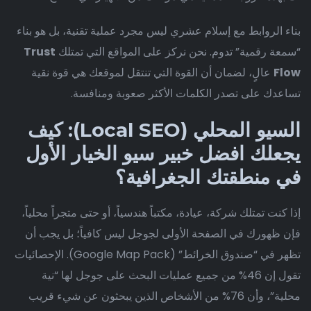
بناء الروابط مع إسلام عشري ليس مجرد عملية تقنية، بل هو بناء
“سمعة رقمية” تدوم. نحن نركز على المواقع التي تمتلك
Trust
Flow
عالٍ، لضمان أن القوة التي تنتقل لموقعك هي قوة نقية
تساعدك على تصدر الكلمات الأكثر صعوبة ومنافسة.
السيو المحلي (Local SEO): كيف
يجعلك افضل خبير سيو الخيار الأول
في منطقتك الجغرافية؟
إذا كنت تمتلك شركة، عيادة، مكتباً هندسياً، أو حتى متجراً محلياً،
فإن ظهورك في الصفحة الأولى لجوجل ليس كافياً؛ بل يجب أن
تظهر في “صندوق الخرائط” (Google Map Pack). الإحصائيات
تقول إن 46% من جميع عمليات البحث على جوجل لها “نية
محلية”، وأن 76% من الأشخاص الذين يبحثون عن شيء قريب