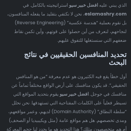
الذي يبني عليه
افضل خبير سيو
استراتيجيته بالكامل. في
eslamashry.com
، نحن لا نكتفي بتقليد ما يفعله المنافسون،
بل نقوم بعملية “هندسة عكسية” (Reverse Engineering)
لنجاحهم، لنعرف من أين حصلوا على قوتهم، وأين تكمن نقاط
ضعفهم التي سنستغلها للتفوق عليهم.
تحديد المنافسين الحقيقيين في نتائج
البحث
أول خطأ يقع فيه الكثيرون هو عدم معرفة “من هو المنافس
الحقيقي”. قد يكون منافسك على أرض الواقع مختلفاً تماماً عن
منافسك في جوجل.
افضل خبير سيو
يقوم بتحديد المواقع التي
تسيطر فعلياً على الكلمات المفتاحية التي تستهدفها. نحن نحلل
“سلطة النطاق” (Domain Authority) لديهم، وعمر مواقعهم،
ومدى تخصصهم. هل هم مواقع عامة (مثل ويكيبيديا أو الصحف)
أم هم متخصصون مثلك؟ هذا التحديد هو ما يحدد لنا حجم المعركة