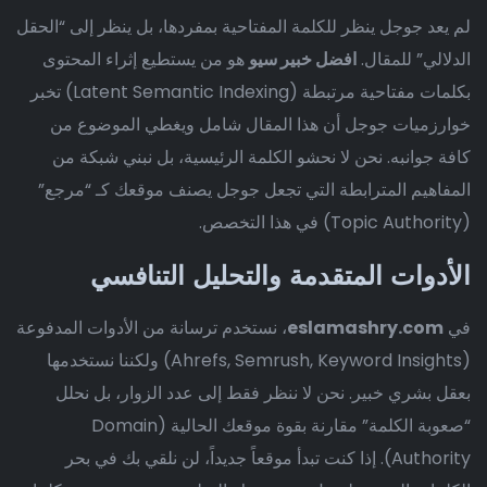
لم يعد جوجل ينظر للكلمة المفتاحية بمفردها، بل ينظر إلى “الحقل
الدلالي” للمقال.
افضل خبير سيو
هو من يستطيع إثراء المحتوى
بكلمات مفتاحية مرتبطة (Latent Semantic Indexing) تخبر
خوارزميات جوجل أن هذا المقال شامل ويغطي الموضوع من
كافة جوانبه. نحن لا نحشو الكلمة الرئيسية، بل نبني شبكة من
المفاهيم المترابطة التي تجعل جوجل يصنف موقعك كـ “مرجع”
(Topic Authority) في هذا التخصص.
الأدوات المتقدمة والتحليل التنافسي
في
eslamashry.com
، نستخدم ترسانة من الأدوات المدفوعة
(Ahrefs, Semrush, Keyword Insights) ولكننا نستخدمها
بعقل بشري خبير. نحن لا ننظر فقط إلى عدد الزوار، بل نحلل
“صعوبة الكلمة” مقارنة بقوة موقعك الحالية (Domain
Authority). إذا كنت تبدأ موقعاً جديداً، لن نلقي بك في بحر