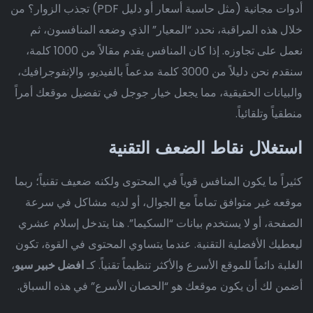
أدوات مجانية (مثل حاسبة أسعار أو دليل PDF) تجذب الزوار؟ من
خلال هذه المراقبة، نحدد “المعيار” الذي وضعه المنافسون، ثم
نعمل على تجاوزه. إذا كان المنافس يقدم مقالاً من 1000 كلمة،
سنقدم نحن دليلاً من 3000 كلمة مدعماً بالفيديو، والإنفوجرافيك،
والبيانات الحقيقية، مما يجعل خيار جوجل في تفضيل موقعك أمراً
منطقياً وتلقائياً.
استغلال نقاط الضعف التقنية
كثيراً ما يكون المنافس قوياً في المحتوى ولكنه ضعيف تقنياً؛ ربما
موقعه غير متوافق تماماً مع الجوال، أو لديه مشاكل في سرعة
الصفحة، أو لا يستخدم بيانات “السكيما”. هنا يتدخل إسلام عشري
ليعطيك الأفضلية التقنية. عندما يتساوي المحتوى في القوة، تكون
الغلبة دائماً للموقع الأسرع والأكثر تنظيماً تقنياً. كـ
افضل خبير سيو
،
أضمن لك أن يكون موقعك هو “الحصان الأسرع” في هذه السباق.