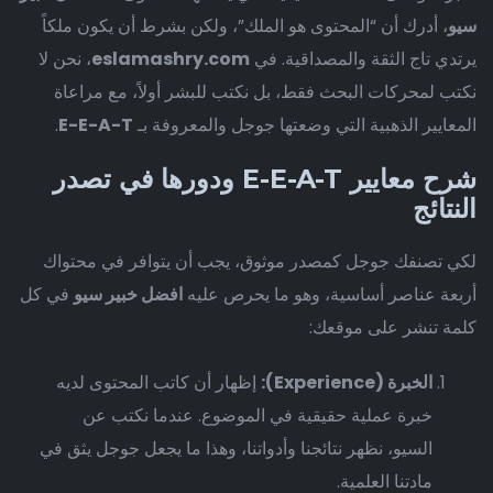
سيو
، أدرك أن “المحتوى هو الملك”، ولكن بشرط أن يكون ملكاً
يرتدي تاج الثقة والمصداقية. في
eslamashry.com
، نحن لا
نكتب لمحركات البحث فقط، بل نكتب للبشر أولاً، مع مراعاة
المعايير الذهبية التي وضعتها جوجل والمعروفة بـ
E-E-A-T
.
شرح معايير E-E-A-T ودورها في تصدر
النتائج
لكي تصنفك جوجل كمصدر موثوق، يجب أن يتوافر في محتواك
أربعة عناصر أساسية، وهو ما يحرص عليه
افضل خبير سيو
في كل
كلمة تنشر على موقعك:
الخبرة (Experience):
إظهار أن كاتب المحتوى لديه
خبرة عملية حقيقية في الموضوع. عندما نكتب عن
السيو، نظهر نتائجنا وأدواتنا، وهذا ما يجعل جوجل يثق في
مادتنا العلمية.