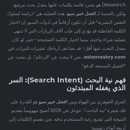
Research) هو مجرد قائمة بكلمات عليها معدل بحث مرتفع،
ولكن بالنسبة لـ
افضل خبير سيو
، هذه العملية هي “دراسة لسلوك
النفس البشرية” قبل أن تكون أرقاماً في أدوات السيو. إن اختيار
الكلمة الخاطئة قد يؤدي إلى جلب آلاف الزيارات التي لا تنتهي
بعملية شراء واحدة، بينما اختيار الكلمة الصحيحة –حتى لو كان
معدل البحث عنها أقل– قد يضاعف أرباحك عشرات المرات. في
eslamashry.com
، نحن لا نبحث عن “الزحام”، بل نبحث عن
“العميل المستعد للدفع”.
فهم نية البحث (Search Intent): السر
الذي يغفله المبتدئون
الفرق الجوهري بين الهواة وبين
افضل خبير سيو
هو القدرة على
فك شفرة “نية الباحث”. جوجل في 2026 أصبح مهووساً بتقديم
النتيجة التي تشبع رغبة المستخدم بدقة. نحن نقسم الكلمات إلى
أربعة أنواع رئيسية: